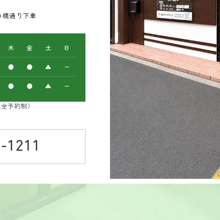
中の橋通り下車
木
金
土
日
●
●
▲
ー
●
●
▲
ー
後は完全予約制）
5-1211