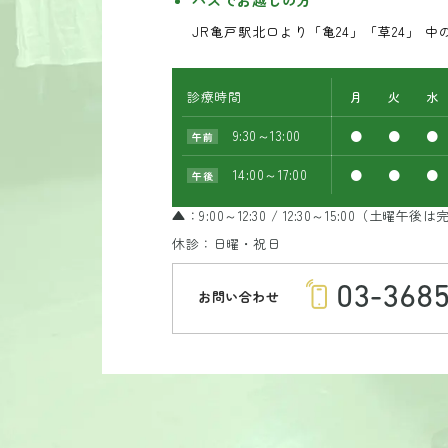
JR亀戸駅北口より「亀24」「草24」 
診療時間
月
火
水
9:30～13:00
●
●
●
午前
14:00～17:00
●
●
●
午後
▲：9:00～12:30 / 12:30～15:00（土曜午
休診：日曜・祝日
03-368
お問い合わせ